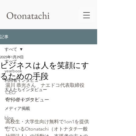
記事
すべて
2025年1月29日
すべて
ビジネスは人を笑顔にす
yearbook
るための手段
利用者インタビュー
湯川 恭光さん　ナエドコ代表取締役
大人たちインタビュー
CEO
イベントレポート
寄付者インタビュー
メディア掲載
blog
高校生・大学生向け無料で1on1を提供
etc
しているOtonatachi（オトナタチ一般